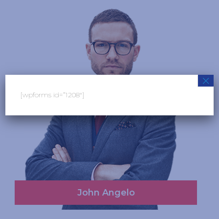
×
[wpforms id=”1208″]
Read More
John Angelo