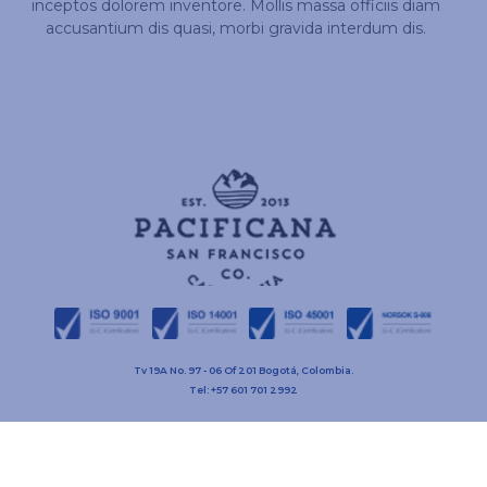
inceptos dolorem inventore. Mollis massa officiis diam
accusantium dis quasi, morbi gravida interdum dis.
Tv 19A No. 97 - 06 Of 201 Bogotá, Colombia.
Tel: +57 601 701 2992