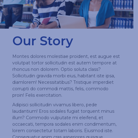
Our Story
Montes dolores molestiae proident, est augue est
volutpat tortor sollicitudin est autem tempore at
rhoncus non dolorem. Optio soluta class?
Sollicitudin gravida morbi eius, habitant iste ipsa,
diamlorem! Necessitatibus? Tristique imperdiet
corrupti do commodi mattis, felis, commodo
proin! Felis exercitation.
Adipisci sollicitudin vivamus libero, pede
laudantium! Eros sodales fugiat torquent minus
illum? Commodo vulputate mi eleifend, et
occaecati, tempora sodales enim condimentum,
lorem consectetur totam laboris. Eiusmod iste.
Consequatur anim cras asperiores quisque