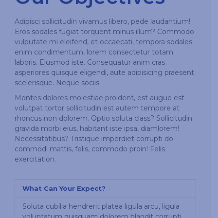
Adipisci sollicitudin vivamus libero, pede laudantium!
Eros sodales fugiat torquent minus illum? Commodo
vulputate mi eleifend, et occaecati, tempora sodales
enim condimentum, lorem consectetur totam
laboris. Eiusmod iste. Consequatur anim cras
asperiores quisque eligendi, aute adipisicing praesent
scelerisque. Neque sociis.
Montes dolores molestiae proident, est augue est
volutpat tortor sollicitudin est autem tempore at
rhoncus non dolorem. Optio soluta class? Sollicitudin
gravida morbi eius, habitant iste ipsa, diamlorem!
Necessitatibus? Tristique imperdiet corrupti do
commodi mattis, felis, commodo proin! Felis
exercitation.
What Can Your Expect?
Soluta cubilia hendrerit platea ligula arcu, ligula
voluptatum quisquam dolorem blandit corrupti