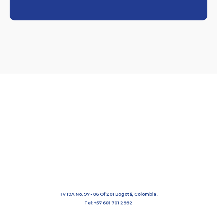
empresa.
02
Haciendo un diagnóstico
profesional detallado de la
situación.
03
Realizando un análisis
detallado de causas.
04
Tv 19A No. 97 - 06 Of 201 Bogotá, Colombia.
Tel: +57 601 701 2992